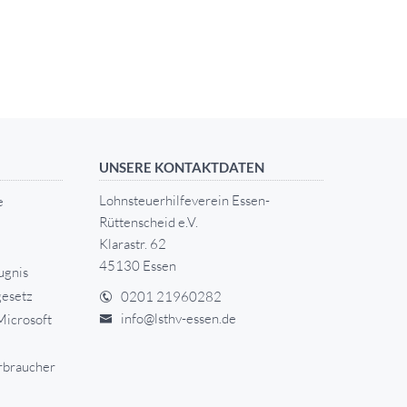
UNSERE KONTAKTDATEN
Lohnsteuerhilfeverein Essen-
e
Rüttenscheid e.V.
Klarastr. 62
45130 Essen
ugnis
esetz
0201 21960282
info@lsthv-essen.de
Microsoft
rbraucher