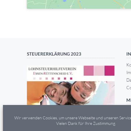
STEUERERKLÄRUNG 2023
I
Ko
Im
Da
Co
M
Mi
Wir verwenden Cookies, um unsere Webseite und unseren Service
Mi
Vielen Dank für Ihre Zustimmung.