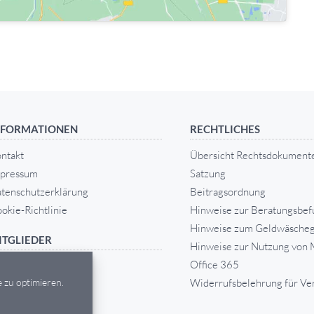
NFORMATIONEN
RECHTLICHES
ntakt
Übersicht Rechtsdokument
pressum
Satzung
tenschutzerklärung
Beitragsordnung
okie-Richtlinie
Hinweise zur Beratungsbef
Hinweise zum Geldwäscheg
ITGLIEDER
Hinweise zur Nutzung von 
Office 365
tgliedschaft
Widerrufsbelehrung für Ve
 zu optimieren.
tglied werden
Mitgliederbereich