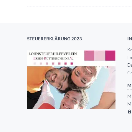
STEUERERKLÄRUNG 2023
I
Ko
Im
Da
Co
M
Mi
Mi