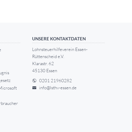
UNSERE KONTAKTDATEN
Lohnsteuerhilfeverein Essen-
e
Rüttenscheid e.V.
Klarastr. 62
45130 Essen
ugnis
esetz
0201 21960282
info@lsthv-essen.de
Microsoft
rbraucher