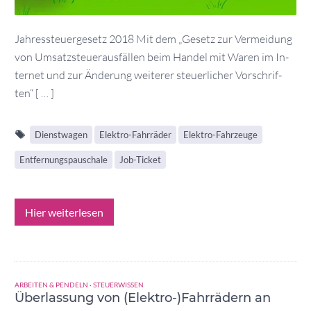
Jahressteuergesetz 2018 Mit dem „Ge­setz zur Ver­mei­dung
von Um­satz­steu­er­aus­fäl­len beim Han­del mit Wa­ren im In­
ter­net und zur Än­de­rung wei­te­rer steu­er­li­cher Vor­schrif­
ten“ [ … ]
Dienstwagen
Elektro-Fahrräder
Elektro-Fahrzeuge
Entfernungspauschale
Job-Ticket
Hier weiterlesen
ARBEITEN & PENDELN
·
STEUERWISSEN
Überlassung von (Elektro-)Fahrrädern an