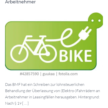
Arbeitnehmer
Das BMF hat ein Schreiben zur lohnsteuerlichen
Behandlung der Überlassung von (Elektro-)Fahrrädern an
Arbeitnehmer in Leasingfällen herausgeben. Hintergrund:
Nach § 19 [ … ]