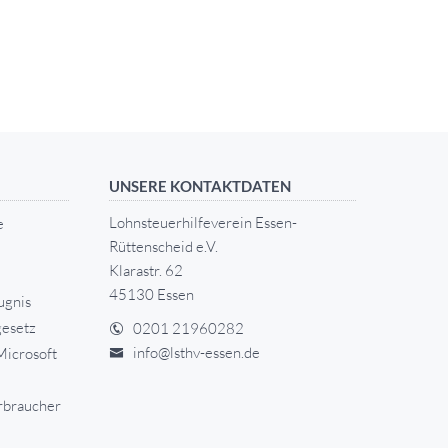
UNSERE KONTAKTDATEN
Lohnsteuerhilfeverein Essen-
e
Rüttenscheid e.V.
Klarastr. 62
45130 Essen
ugnis
esetz
0201 21960282
info@lsthv-essen.de
Microsoft
rbraucher