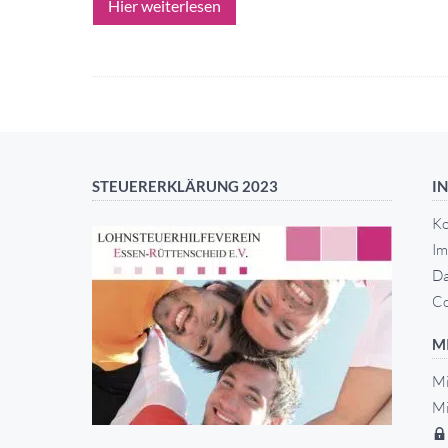
Hier weiterlesen
STEUERERKLÄRUNG 2023
I
Ko
Im
Da
Co
M
Mi
Mi