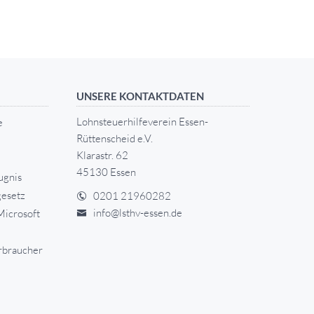
UNSERE KONTAKTDATEN
Lohnsteuerhilfeverein Essen-
e
Rüttenscheid e.V.
Klarastr. 62
45130 Essen
ugnis
esetz
0201 21960282
info@lsthv-essen.de
Microsoft
rbraucher