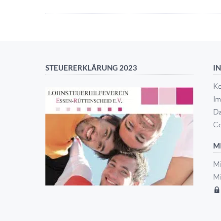
STEUERERKLÄRUNG 2023
I
Ko
Im
Da
Co
M
Mi
Mi