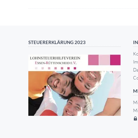
STEUERERKLÄRUNG 2023
I
Ko
Im
Da
Co
M
Mi
Mi