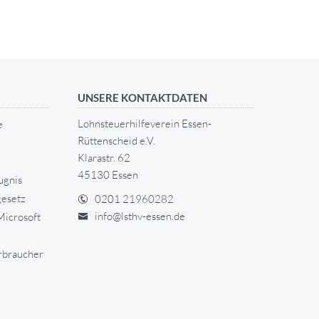
UNSERE KONTAKTDATEN
Lohnsteuerhilfeverein Essen-
e
Rüttenscheid e.V.
Klarastr. 62
45130 Essen
ugnis
esetz
0201 21960282
info@lsthv-essen.de
Microsoft
rbraucher