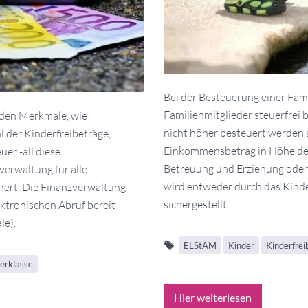
Bei der Besteuerung einer Fam
Familienmitglieder steuerfrei
den Merkmale, wie
nicht höher besteuert werden a
hl der Kinderfreibeträge,
Einkommensbetrag in Höhe des
er -all diese
Betreuung und Erziehung oder A
erwaltung für alle
wird entweder durch das Kinde
hert. Die Finanzverwaltung
sichergestellt.
ektronischen Abruf bereit
e).
ELStAM
Kinder
Kinderfrei
erklasse
Hier weiterlesen