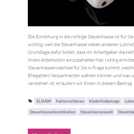
Die Einreihung in die richtige Steuerklasse ist für S
wichtig, weil die Steuerklasse neben anderen Lohn
Grundlage dafür bildet, dass Ihr Arbeitgeber die Hö
Ihrem Arbeitslohn einzubehalten hat, richtig ermitt
Steuerklassenwechsel für Sie in Frage kommt, welc
Ehegatten/Verpartnerten wählen können und was u
verstehen ist, erläutern wir Ihnen in diesem Beitrag.
ELStAM
Faktorverfahren
Kinderfreibeträge
Lohn
Steuerklassenkombination
Steuerklassenwahl
Steuerkl