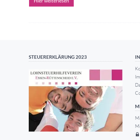
Hier weiterlesen
STEUERERKLÄRUNG 2023
I
Ko
Im
Da
Co
M
Mi
Mi