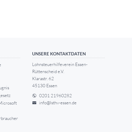
UNSERE KONTAKTDATEN
Lohnsteuerhilfeverein Essen-
e
Rüttenscheid e.V.
Klarastr. 62
45130 Essen
ugnis
esetz
0201 21960282
info@lsthv-essen.de
Microsoft
rbraucher