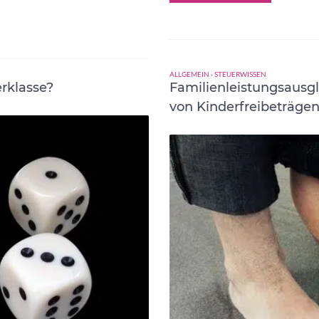
ALLGEMEIN
·
STEUERWISSEN
erklasse?
Familienleistungsausg
von Kinderfreibeträge