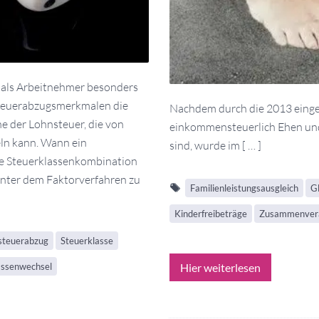
ie als Arbeitnehmer besonders
steuerabzugsmerkmalen die
Nachdem durch die 2013 eingef
he der Lohnsteuer, die von
einkommensteuerlich Ehen und
eln kann. Wann ein
sind, wurde im [ … ]
he Steuerklassenkombination
nter dem Faktorverfahren zu
Familienleistungsausgleich
Gl
Kinderfreibeträge
Zusammenver
steuerabzug
Steuerklasse
assenwechsel
Hier weiterlesen